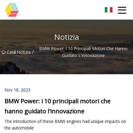
Guizhou Arcobaleno Colori Co.,Ltd
Notizia
BMW Power: I 10 Principali Motori Che Hanno
/
/
Casa
Notizia
Guidato L'innovazione
Nov 18, 2023
BMW Power: i 10 principali motori che
hanno guidato l'innovazione
The introduction of these BMW engines had unique impacts on
the automobile