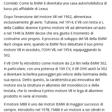
Correlati: Come la BMW è diventata una casa automobilistica di
lusso più affidabile di Lexus
Dopo l'invenzione del motore V8 nel 1902, alimentava
esclusivamente gli aerei. Tuttavia, nel 1914, il V8 con testa a L
della Cadillac divenne il primo motore V8 ad alimentare un'auto
e nel 1949 la BMW decise che era giunto il momento di
costruirne uno proprio. Il processo di sviluppo del V8 della BMW
durò cinque anni, quando la BMW fece debuttare il suo primo
motore V8 in assoluto, l'OVH V8, nel 1954, equipaggiando la
502.
Il V8 OHV fu introdotto come motore da 2,6 litri nella BMW 502.
In particolare, con una potenza di 100 CV, il V8 OHV aiutò la 502
a diventare la berlina passeggeri più veloce della Germania della
sua epoca. Detto questo, la caratteristica più innovativa del
motore era la struttura in alluminio del monoblocco e della
testata, che lo rendeva il primo motore V8 in lega di alluminio
prodotto in serie al mondo.
Il motore M88 è uno dei motori BMW di maggior successo di
sempre. Introdotto nel 1978, l'M88 è un motore a sei cilindri in