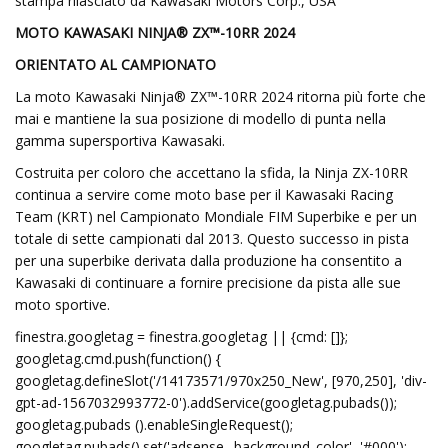
stampa rilasciato da Kawasaki Motors Corp., USA
MOTO KAWASAKI NINJA® ZX™-10RR 2024
ORIENTATO AL CAMPIONATO
La moto Kawasaki Ninja® ZX™-10RR 2024 ritorna più forte che
mai e mantiene la sua posizione di modello di punta nella
gamma supersportiva Kawasaki.
Costruita per coloro che accettano la sfida, la Ninja ZX-10RR
continua a servire come moto base per il Kawasaki Racing
Team (KRT) nel Campionato Mondiale FIM Superbike e per un
totale di sette campionati dal 2013. Questo successo in pista
per una superbike derivata dalla produzione ha consentito a
Kawasaki di continuare a fornire precisione da pista alle sue
moto sportive.
finestra.googletag = finestra.googletag || {cmd: []};
googletag.cmd.push(function() {
googletag.defineSlot('/14173571/970x250_New', [970,250], 'div-
gpt-ad-1567032993772-0').addService(googletag.pubads());
googletag.pubads ().enableSingleRequest();
googletag.pubads().set('adsense_ background_color', '#000');