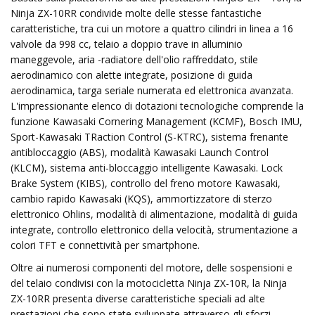
Ninja ZX-10RR condivide molte delle stesse fantastiche
caratteristiche, tra cui un motore a quattro cilindri in linea a 16
valvole da 998 cc, telaio a doppio trave in alluminio
maneggevole, aria -radiatore dell'olio raffreddato, stile
aerodinamico con alette integrate, posizione di guida
aerodinamica, targa seriale numerata ed elettronica avanzata.
L'impressionante elenco di dotazioni tecnologiche comprende la
funzione Kawasaki Cornering Management (KCMF), Bosch IMU,
Sport-Kawasaki TRaction Control (S-KTRC), sistema frenante
antibloccaggio (ABS), modalità Kawasaki Launch Control
(KLCM), sistema anti-bloccaggio intelligente Kawasaki. Lock
Brake System (KIBS), controllo del freno motore Kawasaki,
cambio rapido Kawasaki (KQS), ammortizzatore di sterzo
elettronico Ohlins, modalità di alimentazione, modalità di guida
integrate, controllo elettronico della velocità, strumentazione a
colori TFT e connettività per smartphone.
Oltre ai numerosi componenti del motore, delle sospensioni e
del telaio condivisi con la motocicletta Ninja ZX-10R, la Ninja
ZX-10RR presenta diverse caratteristiche speciali ad alte
prestazioni che sono state sviluppate attraverso gli sforzi