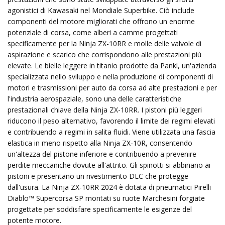
agonistici di Kawasaki nel Mondiale Superbike. Ciò include
componenti del motore migliorati che offrono un enorme
potenziale di corsa, come alberi a camme progettati
specificamente per la Ninja ZX-10RR e molle delle valvole di
aspirazione e scarico che corrispondono alle prestazioni più
elevate. Le bielle leggere in titanio prodotte da Pankl, un'azienda
specializzata nello sviluppo e nella produzione di componenti di
motori e trasmissioni per auto da corsa ad alte prestazioni e per
l'industria aerospaziale, sono una delle caratteristiche
prestazionali chiave della Ninja ZX-10RR. I pistoni più leggeri
riducono il peso alternativo, favorendo il limite dei regimi elevati
e contribuendo a regimi in salita fluidi. Viene utilizzata una fascia
elastica in meno rispetto alla Ninja ZX-10R, consentendo
un'altezza del pistone inferiore e contribuendo a prevenire
perdite meccaniche dovute all'attrito. Gli spinotti si abbinano ai
pistoni e presentano un rivestimento DLC che protegge
dall'usura. La Ninja ZX-10RR 2024 è dotata di pneumatici Pirelli
Diablo™ Supercorsa SP montati su ruote Marchesini forgiate
progettate per soddisfare specificamente le esigenze del
potente motore.